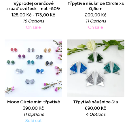
Výprodej oranžové
Třpytivé náušnice Circle xs
zrcadlové lesk i mat -50%
0,5cm
125,00
Kč
- 175,00
Kč
200,00
Kč
18 Options
11 Options
On sale
On sale
Moon Circle mini třpytivé
Třpytivé náušnice Sia
390,00
Kč
690,00
Kč
11 Options
4 Options
Sold out