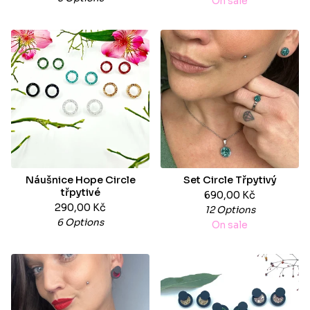
On sale
Náušnice Hope Circle
Set Circle Třpytivý
třpytivé
690,00
Kč
290,00
Kč
12 Options
6 Options
On sale