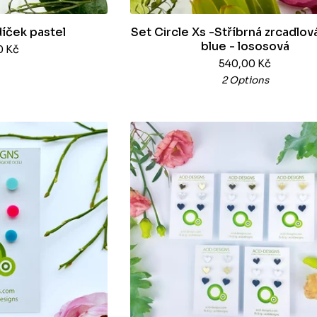
díček pastel
Set Circle Xs -Stříbrná zrcadlov
blue - lososová
0
Kč
540,00
Kč
2 Options