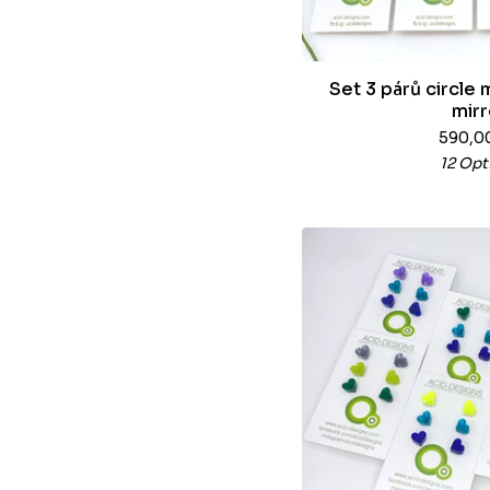
Set 3 párů circle 
mirr
590,0
12 Opt