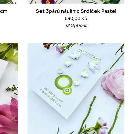
1cm
Set 3párů náušnic Srdíček Pastel
590,00
Kč
12 Options