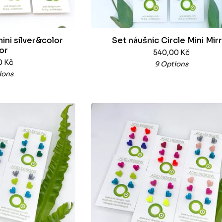
mini silver&color
Set náušnic Circle Mini Mir
or
540,00
Kč
0
Kč
9 Options
ions