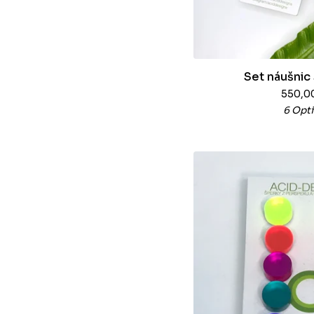
Set náušnic 
550,0
6 Opt