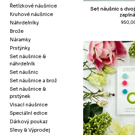
Řetízkové náušnice
Set náušnic s dvo
Kruhové náušnice
zapín
Náhrdelníky
950,0
Brože
Náramky
Prstýnky
Set náušnice &
náhrdelník
Set náušnic
Set náušnice a brož
Set náušnice &
prstýnek
Visací náušnice
Speciální edice
Dárkový poukaz
Slevy & Výprodej