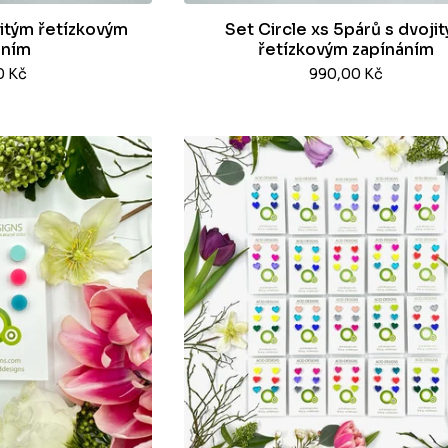
jitým řetízkovým
Set Circle xs 5párů s dvoji
áním
řetízkovým zapínáním
0
Kč
990,00
Kč