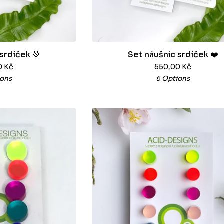
srdíček 💚
Set náušnic srdíček ❤️
0
Kč
550,00
Kč
ions
6 Options