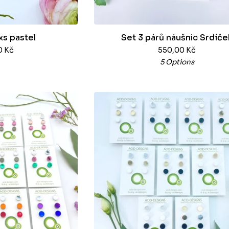
xs pastel
Set 3 párů náušnic Srdíče
0
Kč
550,00
Kč
5 Options