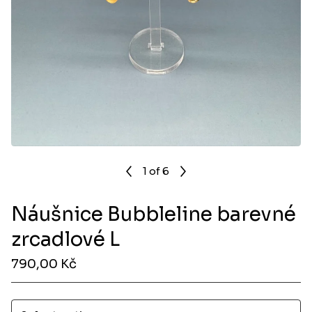
1
of 6
Náušnice Bubbleline barevné
zrcadlové L
790,00
Kč