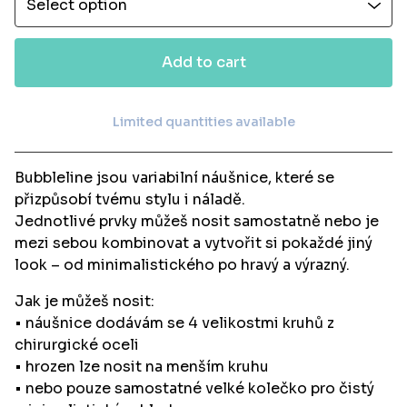
Add to cart
Limited quantities available
View cart
Bubbleline jsou variabilní náušnice, které se
přizpůsobí tvému stylu i náladě.
Jednotlivé prvky můžeš nosit samostatně nebo je
mezi sebou kombinovat a vytvořit si pokaždé jiný
look – od minimalistického po hravý a výrazný.
Jak je můžeš nosit:
• náušnice dodávám se 4 velikostmi kruhů z
chirurgické oceli
• hrozen lze nosit na menším kruhu
• nebo pouze samostatné velké kolečko pro čistý