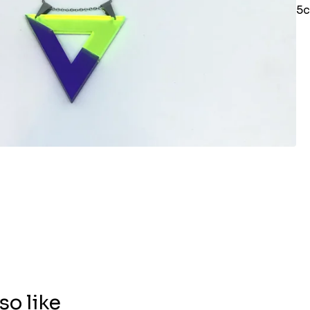
5c
so like