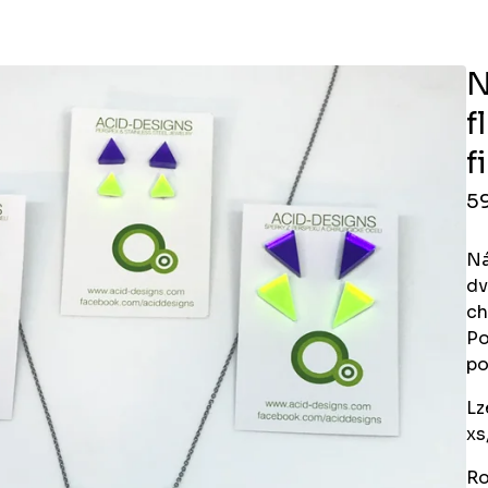
N
f
f
5
Ná
dv
ch
Po
po
Lz
xs,
Ro