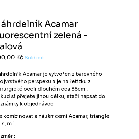
áhrdelník Acamar
luorescentní zelená -
ialová
90,00
Kč
Sold out
hrdelník Acamar je vytvořen z barevného
ojvrstvého perspexu a je na řetízku z
irurgické oceli dlouhém cca 88cm .
kud si přejete jinou délku, stači napsat do
známky k objednávce.
e kombinovat s náušnicemi Acamar, triangle
 s, m l.
změr :