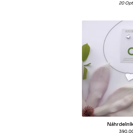
20 Opt
Náhrdelník
390,0