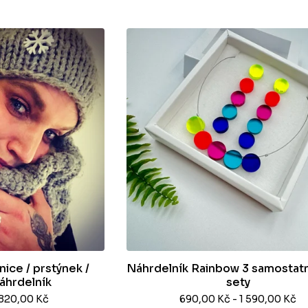
ice / prstýnek /
Náhrdelník Rainbow 3 samostatn
náhrdelník
sety
 820,00
Kč
690,00
Kč
- 1 590,00
Kč