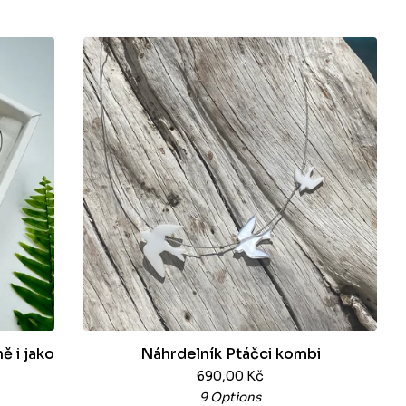
ě i jako
Náhrdelník Ptáčci kombi
690,00
Kč
9 Options