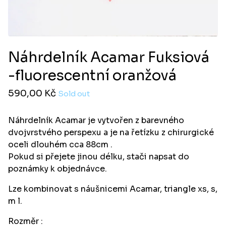
Náhrdelník Acamar Fuksiová
-fluorescentní oranžová
590,00
Kč
Sold out
Náhrdelník Acamar je vytvořen z barevného
dvojvrstvého perspexu a je na řetízku z chirurgické
oceli dlouhém cca 88cm .
Pokud si přejete jinou délku, stači napsat do
poznámky k objednávce.
Lze kombinovat s náušnicemi Acamar, triangle xs, s,
m l.
Rozměr :