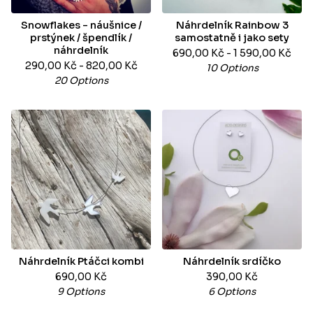
Snowflakes - náušnice /
Náhrdelník Rainbow 3
prstýnek / špendlík /
samostatně i jako sety
náhrdelník
690,00
Kč
- 1 590,00
Kč
290,00
Kč
- 820,00
Kč
10 Options
20 Options
Náhrdelník Ptáčci kombi
Náhrdelník srdíčko
690,00
Kč
390,00
Kč
9 Options
6 Options