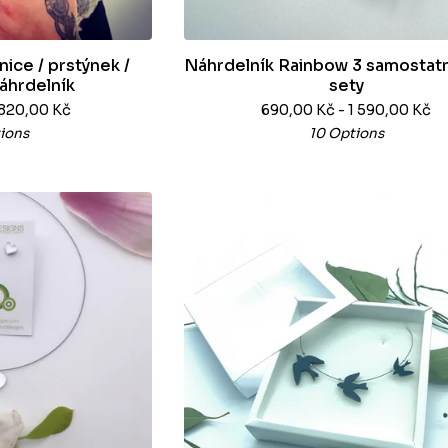
ice / prstýnek /
Náhrdelník Rainbow 3 samostatn
náhrdelník
sety
 820,00
Kč
690,00
Kč
- 1 590,00
Kč
ions
10 Options