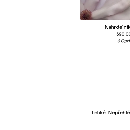
Náhrdelník
390,0
6 Opt
Lehké. Nepřehlé