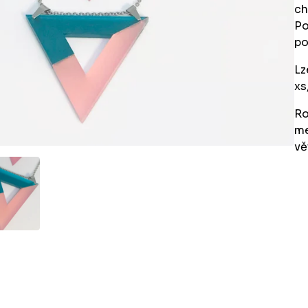
ch
Po
po
Lz
xs,
Ro
me
vě