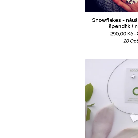
Snowflakes - náušn
špendlík / 
290,00
Kč
-
20 Opt