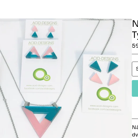
N
T
5
Ná
dv