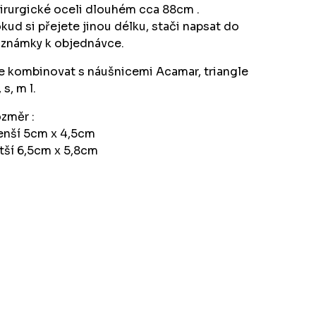
irurgické oceli dlouhém cca 88cm .
kud si přejete jinou délku, stači napsat do
známky k objednávce.
e kombinovat s náušnicemi Acamar, triangle
 s, m l.
změr :
nší 5cm x 4,5cm
tší 6,5cm x 5,8cm