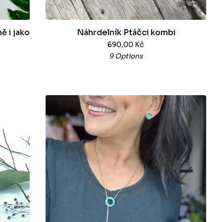
ě i jako
Náhrdelník Ptáčci kombi
690,00
Kč
9 Options