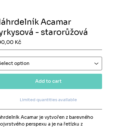
áhrdelník Acamar
yrkysová - starorůžová
90,00
Kč
Add to cart
Limited quantities available
View cart
hrdelník Acamar je vytvořen z barevného
ojvrstvého perspexu a je na řetízku z