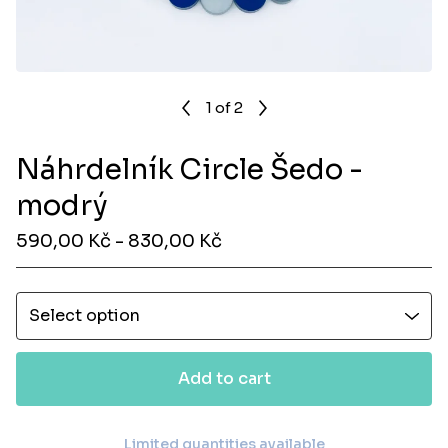
1
of 2
Náhrdelník Circle Šedo -
modrý
590,00
Kč
- 830,00
Kč
Add to cart
Limited quantities available