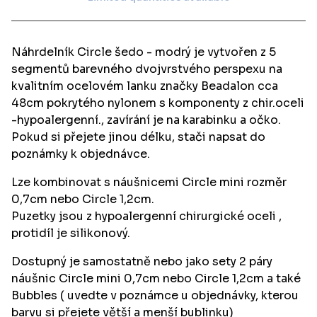
View cart
Náhrdelník Circle šedo - modrý je vytvořen z 5
segmentů barevného dvojvrstvého perspexu na
kvalitním ocelovém lanku značky Beadalon cca
48cm pokrytého nylonem s komponenty z chir.oceli
-hypoalergenní., zavírání je na karabinku a očko.
Pokud si přejete jinou délku, stači napsat do
poznámky k objednávce.
Lze kombinovat s náušnicemi Circle mini rozměr
0,7cm nebo Circle 1,2cm.
Puzetky jsou z hypoalergenní chirurgické oceli ,
protidíl je silikonový.
Dostupný je samostatně nebo jako sety 2 páry
náušnic Circle mini 0,7cm nebo Circle 1,2cm a také
Bubbles ( uvedte v poznámce u objednávky, kterou
barvu si přejete větší a menší bublinku)