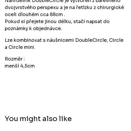
Náhrdelník DoubleCircle je vytvořen z barevného
dvojvrstvého perspexu a je na řetízku z chirurgické
oceli dlouhém cca 88cm .
Pokud si přejete jinou délku, stači napsat do
poznámky k objednávce.
Lze kombinovat s náušnicemi DoubleCircle, Circle
a Circle mini.
Rozměr :
menší 4,5cm
You might also like