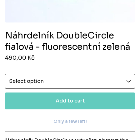
Náhrdelník DoubleCircle
fialová - fluorescentní zelená
490,00
Kč
Add to cart
Only a few left!
View cart