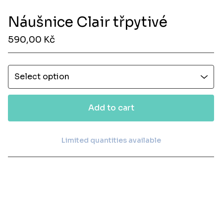
Náušnice Clair třpytivé
590,00
Kč
Add to cart
Limited quantities available
View cart