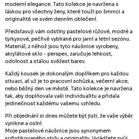
moderní elegance. Tato kolekce je navržena s
láskou pro všechny ženy, které touží po šmrnci a
originalitě ve svém denním oblečení.
Představuji vám odstíny pastelové růžové, modré a
tyrkysové, pečlivě vybírané pro jarní a letní sezónu.
Materiál, z něhož jsou tyto náušnice vyrobeny,
akrylátové sklo - perspex, zaručuje lehkost,
odolnost a stálou svěžest barev.
Každý kousek je dokonalým doplňkem pro každou
situaci, ať už je to pracovní schůzka, večerní akce,
nebo běžný den ve městě. Tato kolekce je navržena
tak, aby doplňovala vaši individualitu a přidala
jedinečnost každému vašemu vzhledu.
Při objednání si dnes můžete být jisti, že vaše výběr
vynikne a oslní.
Moje pastelové náušnice jsou synonymem
sofistikovaného stylu a originality. Vyjádřete svůj