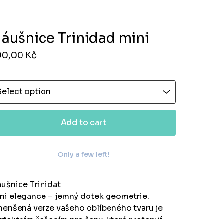
áušnice Trinidad mini
90,00
Kč
Add to cart
Only a few left!
View cart
ušnice Trinidat
ni elegance – jemný dotek geometrie.
enšená verze vašeho oblíbeného tvaru je