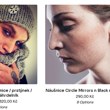
ice / prstýnek /
Náušnice Circle Mirrors n Black
náhrdelník
290,00
Kč
 820,00
Kč
8 Options
ions