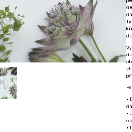
pe
de
da
Ty
kř
do
Vy
do
ch
vh
př
Hl
• 
dá
• 
ob
• 