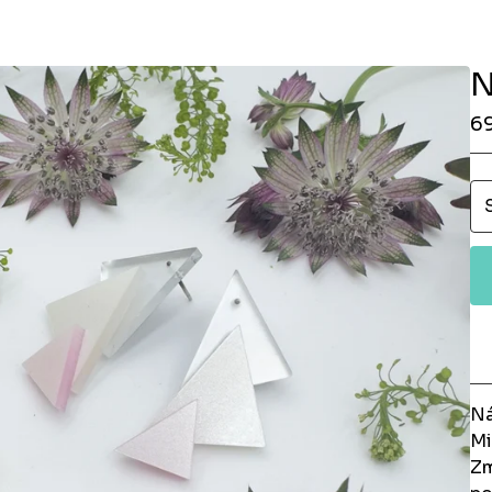
N
6
Ná
Mi
Zm