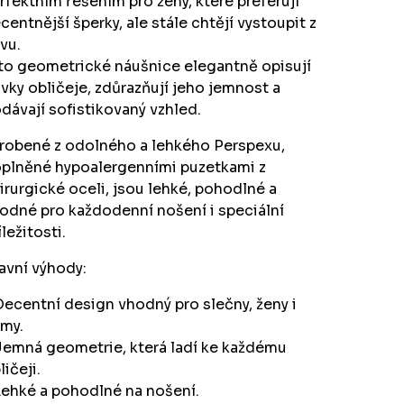
rfektním řešením pro ženy, které preferují
centnější šperky, ale stále chtějí vystoupit z
vu.
to geometrické náušnice elegantně opisují
ivky obličeje, zdůrazňují jeho jemnost a
dávají sofistikovaný vzhled.
robené z odolného a lehkého Perspexu,
plněné hypoalergenními puzetkami z
irurgické oceli, jsou lehké, pohodlné a
odné pro každodenní nošení i speciální
íležitosti.
avní výhody:
Decentní design vhodný pro slečny, ženy i
my.
Jemná geometrie, která ladí ke každému
ličeji.
Lehké a pohodlné na nošení.