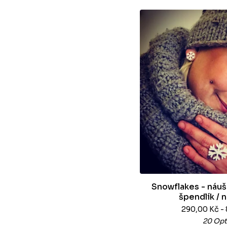
Snowflakes - náušn
špendlík / 
290,00
Kč
-
20 Opt