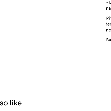
• 
ná
Př
je
ne
Ba
so like