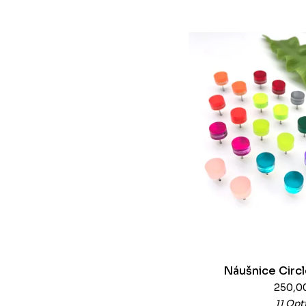
Náušnice Circl
250,0
11 Opt