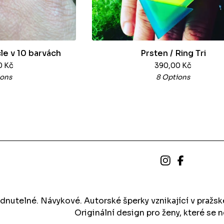
cle v 10 barvách
Prsten / Ring Tri
0
Kč
390,00
Kč
ions
8 Options
dnutelné. Návykové. Autorské šperky vznikající v pražs
Originální design pro ženy, které se n