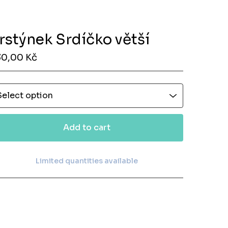
rstýnek Srdíčko větší
30,00
Kč
Add to cart
Limited quantities available
View cart