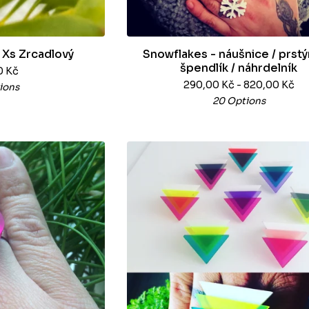
 Xs Zrcadlový
Snowflakes - náušnice / prstý
špendlík / náhrdelník
0
Kč
290,00
Kč
- 820,00
Kč
ions
20 Options