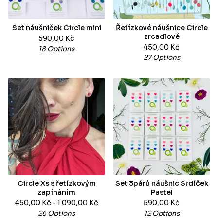
Set náušniček Circle mini
Řetízkové náušnice Circle
zrcadlové
590,00
Kč
450,00
Kč
18 Options
27 Options
Circle Xs s řetízkovým
Set 3párů náušnic Srdíček
zapínáním
Pastel
450,00
Kč
- 1 090,00
Kč
590,00
Kč
26 Options
12 Options