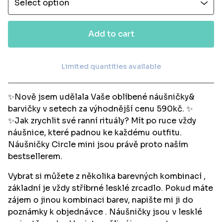
Add to cart
Limited quantities available
View cart
✨Nově jsem udělala Vaše oblíbené náušničky&
barvičky v setech za výhodnější cenu 590kč. ✨
✨Jak zrychlit své ranní rituály? Mít po ruce vždy
náušnice, které padnou ke každému outfitu.
Náušničky Circle mini jsou právě proto naším
bestsellerem.
Vybrat si můžete z několika barevných kombinací ,
základní je vždy stříbrné lesklé zrcadlo. Pokud máte
zájem o jinou kombinaci barev, napište mi ji do
poznámky k objednávce . Náušničky jsou v lesklé