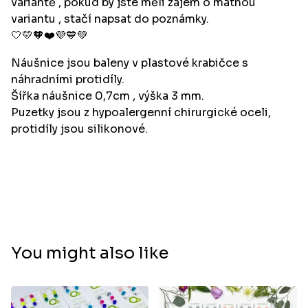
variantě , pokud by jste měli zájem o matnou
variantu , stačí napsat do poznámky.
🤍💛🧡❤️💜💙💚
Náušnice jsou baleny v plastové krabičce s
náhradními protidíly.
Šířka náušnice 0,7cm , výška 3 mm.
Puzetky jsou z hypoalergenní chirurgické oceli,
protidíly jsou silikonové.
You might also like