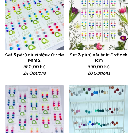
Set 3 párů náušniček Circle
Set 3 párů náušnic Srdíček
Mini 2
1cm
550,00
Kč
590,00
Kč
24 Options
20 Options