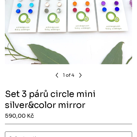
1
of 4
Set 3 párů circle mini
silver&color mirror
590,00
Kč