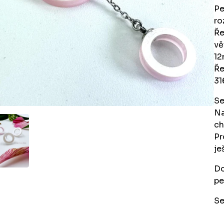
Pe
ro
Ře
vě
12
Ře
31
Se
Na
ch
Pr
je
Do
pe
Se