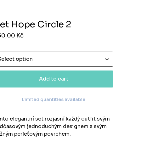
et Hope Circle 2
50,00
Kč
Add to cart
Limited quantities available
View cart
nto elegantní set rozjasní každý outfit svým
dčasovým jednoduchým designem a svým
žným perleťovým povrchem.