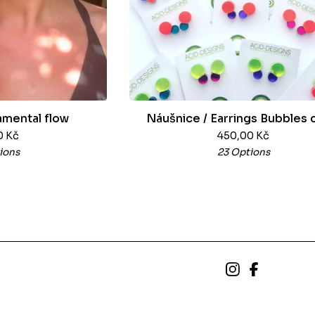
mental flow
Náušnice / Earrings Bubbles 
0
Kč
450,00
Kč
ions
23 Options