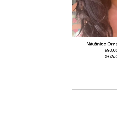
Náušnice Orna
690,0
24 Opt