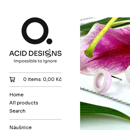
0 items:
0,00
Kč
Home
All products
Search
Náušnice