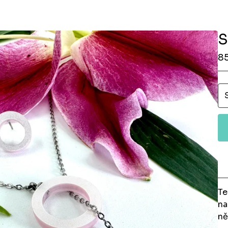
S
8
Te
na
ně