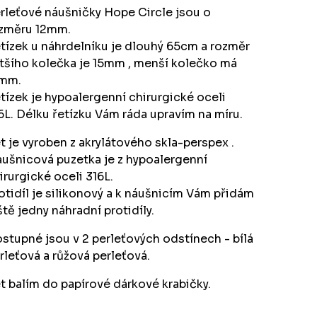
rleťové náušničky Hope Circle jsou o
změru 12mm.
tízek u náhrdelníku je dlouhý 65cm a rozměr
tšího kolečka je 15mm , menší kolečko má
mm.
tízek je hypoalergenní chirurgické oceli
6L. Délku řetízku Vám ráda upravím na míru.
t je vyroben z akrylátového skla-perspex .
ušnicová puzetka je z hypoalergenní
irurgické oceli 316L.
otidíl je silikonový a k náušnicím Vám přidám
ště jedny náhradní protidíly.
stupné jsou v 2 perleťových odstínech - bílá
rleťová a růžová perleťová.
t balím do papírové dárkové krabičky.