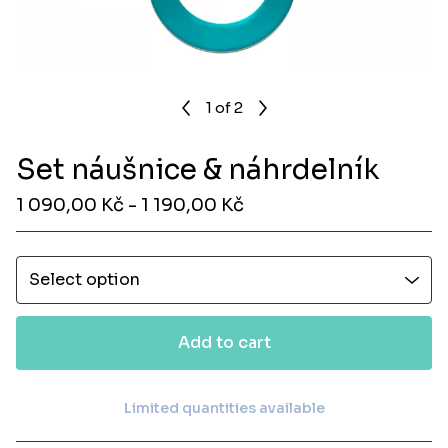
1
of 2
Set náušnice & náhrdelník
1 090,00
Kč
- 1 190,00
Kč
Add to cart
Limited quantities available
View cart