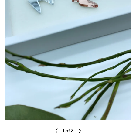
1
of 3