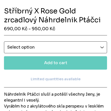
Stříbrný X Rose Gold
zrcadlový Náhrdelnik Ptáčci
690,00
Kč
- 950,00
Kč
Add to cart
Limited quantities available
View cart
Náhrdelník Ptáčci sluší a potěší všechny ženy, je
elegantní i veselý.
Vyrábím ho z akrylátového skla perspexu v lesklém