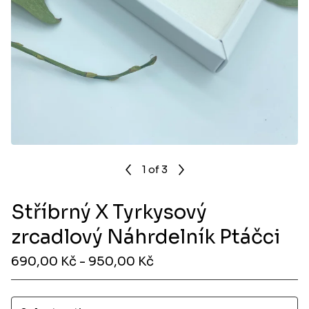
1
of 3
Stříbrný X Tyrkysový
zrcadlový Náhrdelník Ptáčci
690,00
Kč
- 950,00
Kč