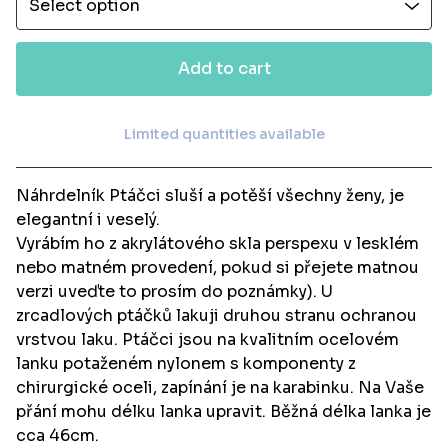
Add to cart
Limited quantities available
View cart
Náhrdelník Ptáčci sluší a potěší všechny ženy, je
elegantní i veselý.
Vyrábím ho z akrylátového skla perspexu v lesklém
nebo matném provedení, pokud si přejete matnou
verzi uveďte to prosím do poznámky). U
zrcadlových ptáčků lakuji druhou stranu ochranou
vrstvou laku. Ptáčci jsou na kvalitním ocelovém
lanku potaženém nylonem s komponenty z
chirurgické oceli, zapínání je na karabinku. Na Vaše
přání mohu délku lanka upravit. Běžná délka lanka je
cca 46cm.