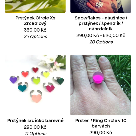
Prstýnek Circle Xs
Snowflakes - náušnice /
Zrcadlový
prstýnek / špendlík /
náhrdelník
330,00
Kč
290,00
Kč
- 820,00
Kč
24 Options
20 Options
Prstýnek srdíčko barevné
Prsten / Ring Circle v 10
barvách
290,00
Kč
290,00
Kč
11 Options