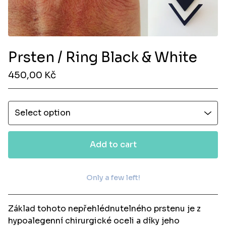
Prsten / Ring Black & White
450,00
Kč
Add to cart
Only a few left!
View cart
Základ tohoto nepřehlédnutelného prstenu je z
hypoalegenní chirurgické oceli a díky jeho