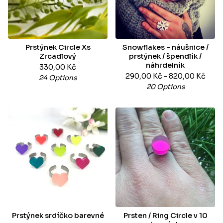
Prstýnek Circle Xs
Snowflakes - náušnice /
Zrcadlový
prstýnek / špendlík /
náhrdelník
330,00
Kč
290,00
Kč
- 820,00
Kč
24 Options
20 Options
Prstýnek srdíčko barevné
Prsten / Ring Circle v 10