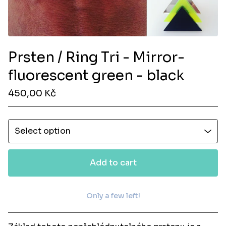
Prsten / Ring Tri - Mirror-
fluorescent green - black
450,00
Kč
Add to cart
Only a few left!
View cart