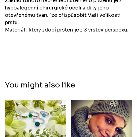
Základ tohoto nepřehlédnutelného prstenu je z
hypoalegenní chirurgické oceli a díky jeho
otevřenému tvaru lze přizpůsobit Vaši velikosti
prstu.
Materiál , který zdobí prsten je z 3 vrstev perspexu.
You might also like