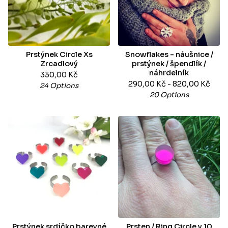
Prstýnek Circle Xs
Snowflakes - náušnice /
Zrcadlový
prstýnek / špendlík /
náhrdelník
330,00
Kč
290,00
Kč
- 820,00
Kč
24 Options
20 Options
Prstýnek srdíčko barevné
Prsten / Ring Circle v 10