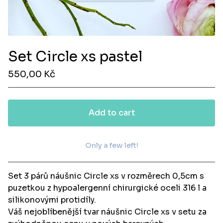
Set Circle xs pastel
550,00
Kč
Add to cart
Only a few left!
View cart
Set 3 párů náušnic Circle xs v rozměrech 0,5cm s
puzetkou z hypoalergenní chirurgické oceli 316 l a
silikonovými protidíly.
Váš nejoblíbenější tvar náušnic Circle xs v setu za