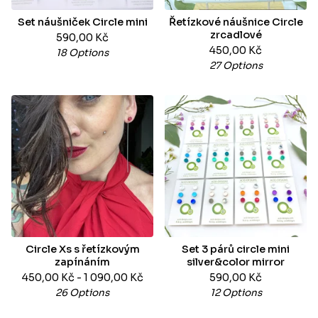
Set náušniček Circle mini
Řetízkové náušnice Circle
zrcadlové
590,00
Kč
450,00
Kč
18 Options
27 Options
Circle Xs s řetízkovým
Set 3 párů circle mini
zapínáním
silver&color mirror
450,00
Kč
- 1 090,00
Kč
590,00
Kč
26 Options
12 Options