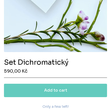
Set Dichromatický
590,00
Kč
Add to cart
Only a few left!
View cart