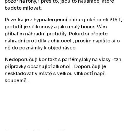
pozor na rohy, i přes to, jsou to náušnice, které
budete milovat.
Puzetka je z hypoalergenní chirurgické oceli 316 l ,
protidíl je silikonový a jako malý bonus Vám
příbalím náhradní protidíly. Pokud si přejete
náhradní protidíly z chir.oceli, prosím napište si o
ně do poznámky k objednávce.
Nedoporučuji kontakt s parfémy,laky na vlasy -tzn.
přípravky obsahující alkohol . Doporučuji je
neskladovat v místě s velkou vlhkostí např.
koupelně .