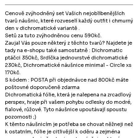
Cenově zvýhodněný set Vašich nejoblíbenějších
tvarů náušnic, které rozveselí každý outfit i chmurný
den v dichromatické variantě .
Setů za tuto zvýhodněnou cenu 590kč.
Zaujal Vás pouze některý z těchto tvarů? Najdete je
tady na e-shopu také samostatně : Dichromatic
ptáčci 350kč, Srdíčka jednovrstvé dichromatické
230kč, Dichromatické náušnice minimal - Circle xs
170kč.
S kódem : POSTA při objednávce nad 800kč máte
poštovné doporučeně zdarma
Dichromatická fólie, která je nalepena na zrcadlový
perspex, hraje při vašem pohybu odlesky do modré,
fialové, růžové. Tyto náušnice upoutávají spoustu
pozornosti ;)
K těmto náušnicím je potřeba se chovat něžneji než
k ostatním, fólie je citlivější k oděru a zejména