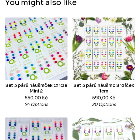
You might also like
Set 3 párů náušniček Circle
Set 3 párů náušnic Srdíček
Mini 2
1cm
550,00
Kč
590,00
Kč
24 Options
20 Options